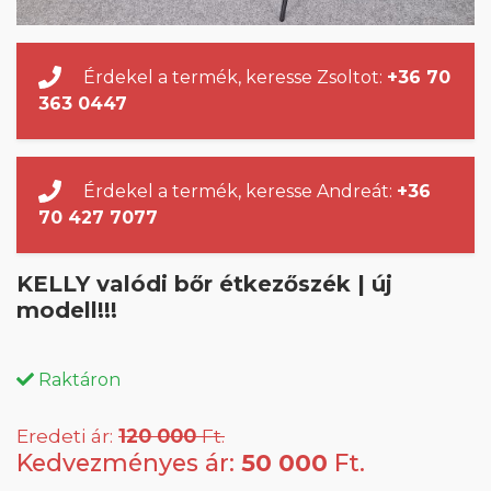
Érdekel a termék, keresse Zsoltot:
+36 70
363 0447
Érdekel a termék, keresse Andreát:
+36
70 427 7077
KELLY valódi bőr étkezőszék | új
modell!!!
Raktáron
Eredeti ár:
120 000
Ft.
Kedvezményes ár:
50 000
Ft.