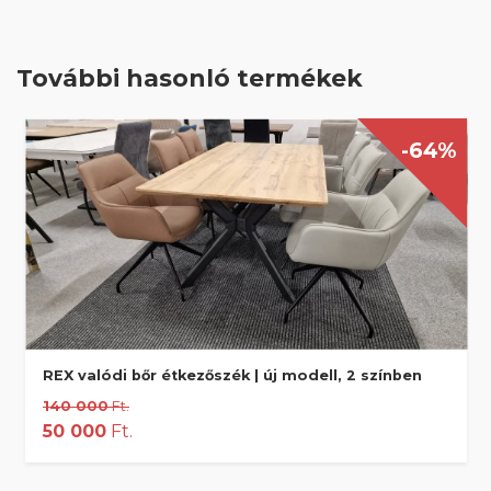
További hasonló termékek
-64%
REX valódi bőr étkezőszék | új modell, 2 színben
140 000
Ft.
50 000
Ft.