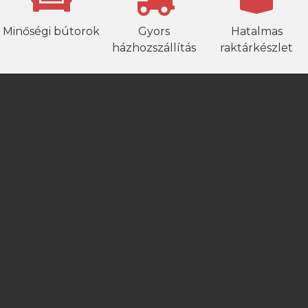
Minőségi bútorok
Gyors
Hatalmas
házhozszállítás
raktárkészlet