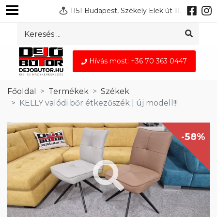
1151 Budapest, Székely Elek út 11.
Hívás most: +36 70 363 0447
Főoldal
Termékek
Székek
KELLY valódi bőr étkezőszék | új modell!!!
-58%