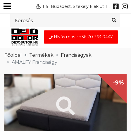
1151 Budapest, Székely Elek út 11.
Hívás most: +36 70 363 0447
Főoldal
Termékek
Franciaágyak
AMALFY Franciaágy
-9%