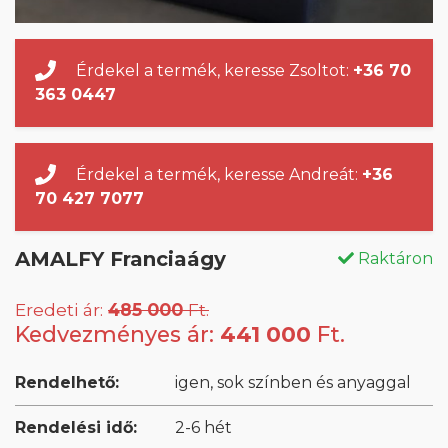
Érdekel a termék, keresse Zsoltot:
+36 70
363 0447
Érdekel a termék, keresse Andreát:
+36
70 427 7077
AMALFY Franciaágy
Raktáron
Eredeti ár:
485 000
Ft.
Kedvezményes ár:
441 000
Ft.
Rendelhető:
igen, sok színben és anyaggal
Rendelési idő:
2-6 hét