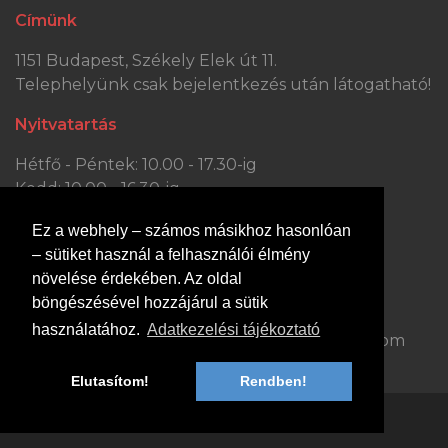
Címünk
1151 Budapest, Székely Elek út 11.
Telephelyünk csak bejelentkezés után látogatható!
Nyitvatartás
Hétfő - Péntek: 10.00 - 17.30-ig
Kedd: 10.00 - 16.30-ig
Szombat: 10.00 - 13.30-ig
Ez a webhely – számos másikhoz hasonlóan
Vasárnap: ZÁRVA
– sütiket használ a felhasználói élmény
Kapcsolat
növelése érdekében. Az oldal
böngészésével hozzájárul a sütik
Hívjon minket:
Írjon nekünk:
használatához.
Adatkezelési tájékoztató
+36 70 363 0447
dejobutor@gmail.com
Elutasítom!
Rendben!
© 2014-2023 dejobutor.hu, Minden jog fenntartva.