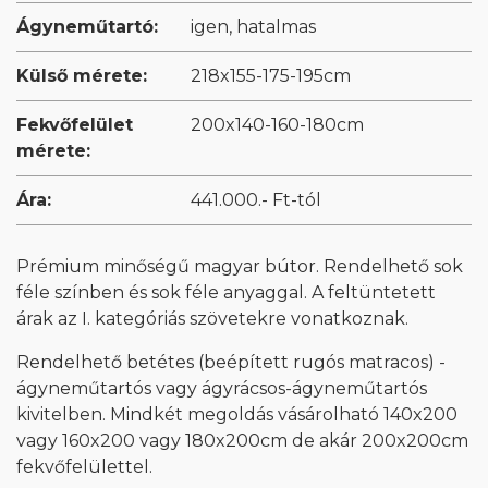
Ágyneműtartó:
igen, hatalmas
Külső mérete:
218x155-175-195cm
Fekvőfelület
200x140-160-180cm
mérete:
Ára:
441.000.- Ft-tól
Prémium minőségű magyar bútor. Rendelhető sok
féle színben és sok féle anyaggal. A feltüntetett
árak az I. kategóriás szövetekre vonatkoznak.
Rendelhető betétes (beépített rugós matracos) -
ágyneműtartós vagy ágyrácsos-ágyneműtartós
kivitelben. Mindkét megoldás vásárolható 140x200
vagy 160x200 vagy 180x200cm de akár 200x200cm
fekvőfelülettel.