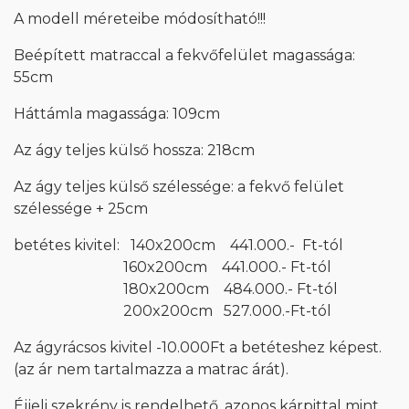
A modell méreteibe módosítható!!!
Beépített matraccal a fekvőfelület magassága:
55cm
Háttámla magassága: 109cm
Az ágy teljes külső hossza: 218cm
Az ágy teljes külső szélessége: a fekvő felület
szélessége + 25cm
betétes kivitel: 140x200cm 441.000.- Ft-tól
160x200cm 441.000.- Ft-tól
180x200cm 484.000.- Ft-tól
200x200cm 527.000.-Ft-tól
Az ágyrácsos kivitel -10.000Ft a betéteshez képest.
(az ár nem tartalmazza a matrac árát).
Éjjeli szekrény is rendelhető, azonos kárpittal mint