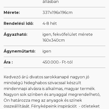
állásban
Mérete:
337x196x196cm
Rendelési idő:
4-8 hét
Ágyazható:
igen, fekvőfelület mérete
160x340cm
Ágyneműtartó:
igen
Ára :
450.000.- Ft-tól
Kedvező árú divatos sarokkanapé nagyon jó
minőségű hideghabos szivacssal készült
mindennapi alvásra is alkalmas, magyar termék.
Nagyon sok színben és anyaggal megrendelhető,
Ön határozza meg az anyagok és színek
összeállítását. Fényképeink inspirációt - ötleteket