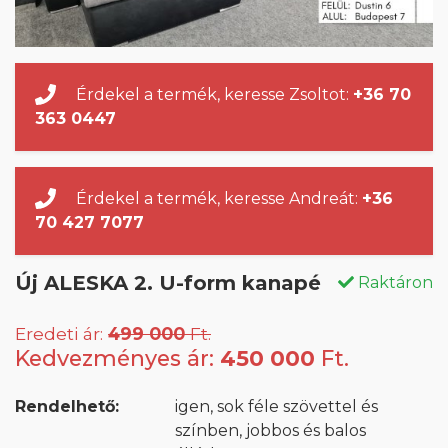
Érdekel a termék, keresse Zsoltot:
+36 70
363 0447
Érdekel a termék, keresse Andreát:
+36
70 427 7077
Új ALESKA 2. U-form kanapé
Raktáron
Eredeti ár:
499 000
Ft.
Kedvezményes ár:
450 000
Ft.
Rendelhető:
igen, sok féle szövettel és
színben, jobbos és balos