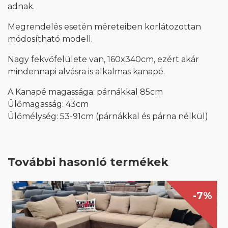
adnak.
Megrendelés esetén méreteiben korlátozottan
módosítható modell.
Nagy fekvőfelülete van, 160x340cm, ezért akár
mindennapi alvásra is alkalmas kanapé.
A Kanapé magassága: párnákkal 85cm
Ülőmagasság: 43cm
Ülőmélység: 53-91cm (párnákkal és párna nélkül)
További hasonló termékek
-7%