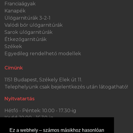
Franciaágyak
Kanapék
Ülőgarnitúrák 3-2-1
Valódi bőr ülőgarnitúrák
Sarok ülőgarnitúrák
Étkezőgarnitúrák
Székek
Egyedileg rendelhető modellek
Címünk
1151 Budapest, Székely Elek út 11.
Telephelyünk csak bejelentkezés után látogatható!
Nyitvatartás
Hétfő - Péntek: 10.00 - 17.30-ig
Kedd: 10.00 - 16.30-ig
Szombat: 10.00 - 13.30-ig
Ez a webhely – számos másikhoz hasonlóan
Vasárnap: ZÁRVA