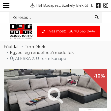
1151 Budapest, Székely Elek út 11.
Hívás most: +36 70 363 0447
Főoldal
Termékek
Egyedileg rendelhető modellek
Új ALESKA 2. U-form kanapé
-10%