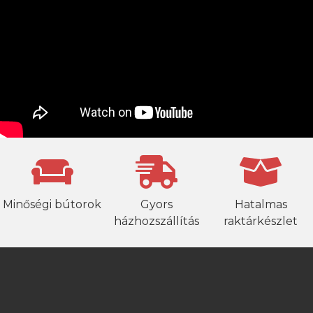
Minőségi bútorok
Gyors
Hatalmas
házhozszállítás
raktárkészlet