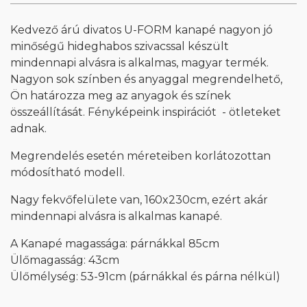
Kedvező árú divatos U-FORM kanapé nagyon jó
minőségű hideghabos szivacssal készült
mindennapi alvásra is alkalmas, magyar termék.
Nagyon sok színben és anyaggal megrendelhető,
Ön határozza meg az anyagok és színek
összeállítását. Fényképeink inspirációt - ötleteket
adnak.
Megrendelés esetén méreteiben korlátozottan
módosítható modell.
Nagy fekvőfelülete van, 160x230cm, ezért akár
mindennapi alvásra is alkalmas kanapé.
A Kanapé magassága: párnákkal 85cm
Ülőmagasság: 43cm
Ülőmélység: 53-91cm (párnákkal és párna nélkül)