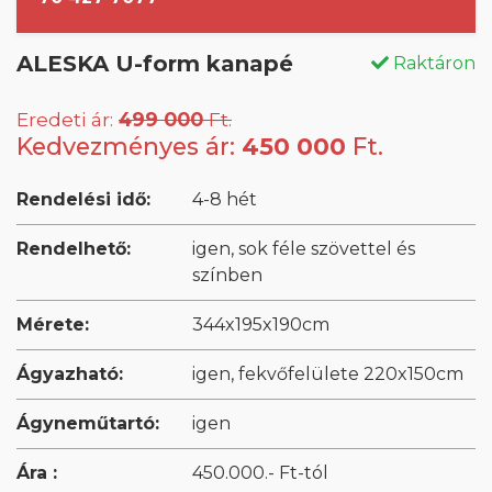
ALESKA U-form kanapé
Raktáron
Eredeti ár:
499 000
Ft.
Kedvezményes ár:
450 000
Ft.
Rendelési idő:
4-8 hét
Rendelhető:
igen, sok féle szövettel és
színben
Mérete:
344x195x190cm
Ágyazható:
igen, fekvőfelülete 220x150cm
Ágyneműtartó:
igen
Ára :
450.000.- Ft-tól