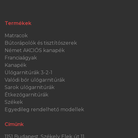
Termékek
Matracok
Bútorápolók és tisztítószerek
Német AKCIÓS kanapék
Franciaágyak
Kanapék
Ülőgarnitúrák 3-2-1
Valódi bőr ülőgarnitúrák
Sarok ülőgarnitúrák
Étkezőgarnitúrák
Székek
Egyedileg rendelhető modellek
Címünk
1151 Budapest, Székely Elek út 11.