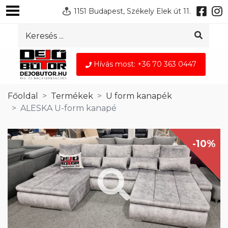
1151 Budapest, Székely Elek út 11.
Hívás most: +36 70 363 0447
Főoldal
Termékek
U form kanapék
ALESKA U-form kanapé
-10%