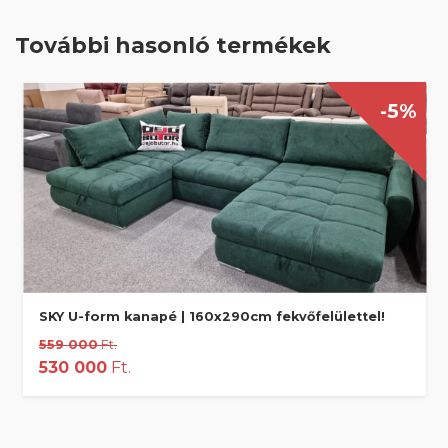
További hasonló termékek
-5%
SKY U-form kanapé | 160x290cm fekvőfelülettel!
559 000
Ft.
530 000
Ft.