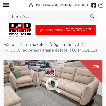
1151 Budapest, Székely Elek út 11.
Hívás most: +36 70 363 0447
Főoldal
Termékek
Ülőgarnitúrák 3-2-1
GUCCI egyenes kanapé és fotel | ÚJ MODELL!!!
-7%