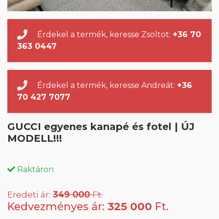
Érdekel a termék, keresse Zsoltot:
+36 70
363 0447
Érdekel a termék, keresse Andreát:
+36
70 427 7077
GUCCI egyenes kanapé és fotel | ÚJ
MODELL!!!
Raktáron
Eredeti ár:
349 000
Ft.
Kedvezményes ár:
325 000
Ft.