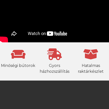
Minőségi bútorok
Gyors
Hatalmas
házhozszállítás
raktárkészlet