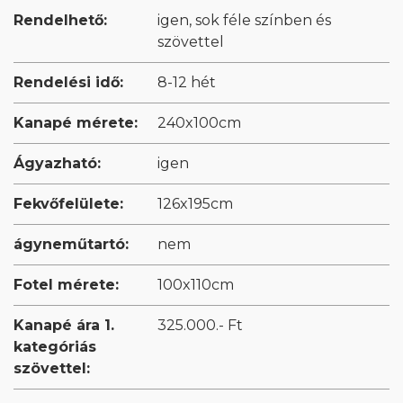
Rendelhető:
igen, sok féle színben és
szövettel
Rendelési idő:
8-12 hét
Kanapé mérete:
240x100cm
Ágyazható:
igen
Fekvőfelülete:
126x195cm
ágyneműtartó:
nem
Fotel mérete:
100x110cm
Kanapé ára 1.
325.000.- Ft
kategóriás
szövettel: