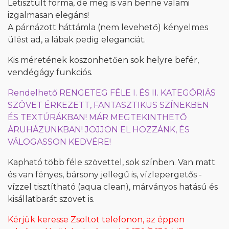
Letisztult forma, de még is van benne valami
izgalmasan elegáns!
A párnázott háttámla (nem levehető) kényelmes
ülést ad, a lábak pedig eleganciát.
Kis méretének köszönhetően sok helyre befér,
vendégágy funkciós.
Rendelhető RENGETEG FÉLE I. ÉS II. KATEGÓRIÁS
SZÖVET ÉRKEZETT, FANTASZTIKUS SZÍNEKBEN
ÉS TEXTÚRÁKBAN! MÁR MEGTEKINTHETŐ
ÁRUHÁZUNKBAN! JÖJJÖN EL HOZZÁNK, ÉS
VÁLOGASSON KEDVÉRE!
Kapható több féle szövettel, sok színben. Van matt
és van fényes, bársony jellegű is, vízlepergetős -
vízzel tisztítható (aqua clean), márványos hatású és
kisállatbarát szövet is.
Kérjük keresse Zsoltot telefonon, az éppen