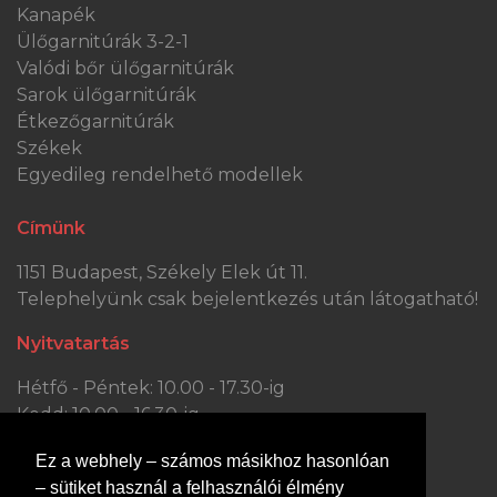
Kanapék
Ülőgarnitúrák 3-2-1
Valódi bőr ülőgarnitúrák
Sarok ülőgarnitúrák
Étkezőgarnitúrák
Székek
Egyedileg rendelhető modellek
Címünk
1151 Budapest, Székely Elek út 11.
Telephelyünk csak bejelentkezés után látogatható!
Nyitvatartás
Hétfő - Péntek: 10.00 - 17.30-ig
Kedd: 10.00 - 16.30-ig
Szombat: 10.00 - 13.30-ig
Ez a webhely – számos másikhoz hasonlóan
Vasárnap: ZÁRVA
– sütiket használ a felhasználói élmény