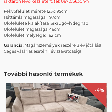
raktáron lévő készletért. tel: 0670/3630447
Fekvőfelület mérete:125x195cm
Háttámla magassága: 97cm
Ülőfelülete kialakítása: Síkrugó+hideghab
Ülőfelület magassága: 46cm
Ülőfelület mélysége: 62 cm
Garancia:
Magánszemélyek részére
3 év jótállás
!
Céges vásárlás esetén 1 év szavatosság!
További hasonló termékek
-4%