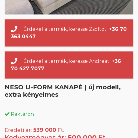
Érdekel a termék, keresse Zsoltot:
+36 70
363 0447
Érdekel a termék, keresse Andreát:
+36
70 427 7077
NESO U-FORM KANAPÉ | új modell,
extra kényelmes
Raktáron
Eredeti ár:
539 000
Ft.
Kedvezményes ár:
500 000
Ft.