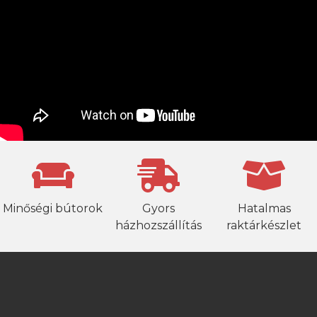
Minőségi bútorok
Gyors
Hatalmas
házhozszállítás
raktárkészlet