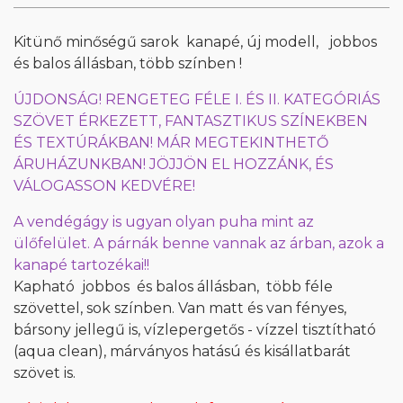
Kitünő minőségű sarok kanapé, új modell, jobbos
és balos állásban, több színben !
ÚJDONSÁG! RENGETEG FÉLE I. ÉS II. KATEGÓRIÁS
SZÖVET ÉRKEZETT, FANTASZTIKUS SZÍNEKBEN
ÉS TEXTÚRÁKBAN! MÁR MEGTEKINTHETŐ
ÁRUHÁZUNKBAN! JÖJJÖN EL HOZZÁNK, ÉS
VÁLOGASSON KEDVÉRE!
A vendégágy is ugyan olyan puha mint az
ülőfelület. A párnák benne vannak az árban, azok a
kanapé tartozékai!!
Kapható jobbos és balos állásban, több féle
szövettel, sok színben. Van matt és van fényes,
bársony jellegű is, vízlepergetős - vízzel tisztítható
(aqua clean), márványos hatású és kisállatbarát
szövet is.