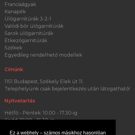
Franciaágyak
Kanapék
Ülőgarnitúrák 3-2-1
Valódi bőr ülőgarnitúrák
Sarok ülőgarnitúrák
Étkezőgarnitúrák
Székek
Egyedileg rendelhető modellek
Címünk
1151 Budapest, Székely Elek út 11.
Telephelyünk csak bejelentkezés után látogatható!
Nyitvatartás
Hétfő - Péntek: 10.00 - 17.30-ig
Kedd: 10.00 - 16.30-ig
Szombat: 10.00 - 13.30-ig
Ez a webhely – számos másikhoz hasonlóan
Vasárnap: ZÁRVA