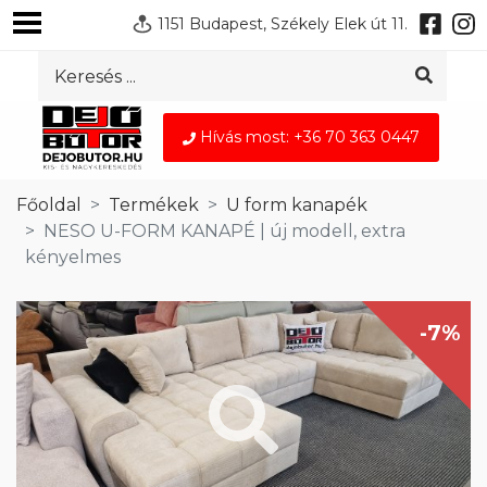
1151 Budapest, Székely Elek út 11.
Hívás most: +36 70 363 0447
Főoldal
Termékek
U form kanapék
NESO U-FORM KANAPÉ | új modell, extra
kényelmes
-7%