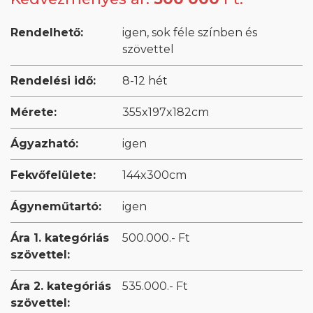
Rendelhető:
igen, sok féle színben és
szövettel
Rendelési idő:
8-12 hét
Mérete:
355x197x182cm
Ágyazható:
igen
Fekvőfelülete:
144x300cm
Ágyneműtartó:
igen
Ára 1. kategóriás
500.000.- Ft
szövettel:
Ára 2. kategóriás
535.000.- Ft
szövettel: