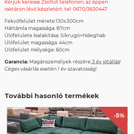
Kérjük keresse Zsoltot telefonon, az éppen
raktáron lévő készletért. tel: 0670/3630447
Fekvőfelület mérete:130x300cm
Háttámla magassága: 87cm
Ülőfelülete kialakítása: Síkrugó+hideghab
Ülőfelület magassága: 44cm
Ülőfelület mélysége: 60cm
Garancia:
Magánszemélyek részére
3 év jótállás
!
Céges vásárlás esetén 1 év szavatosság!
További hasonló termékek
-5%