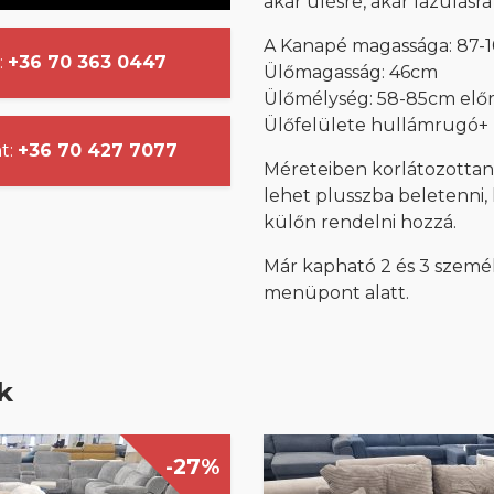
akár ülésre, akár lazulásra 
A Kanapé magassága: 87-10
:
+36 70 363 0447
Ülőmagasság: 46cm
Ülőmélység: 58-85cm előre
Ülőfelülete hullámrugó+
t:
+36 70 427 7077
Méreteiben korlátozotta
lehet plusszba beletenni, l
külőn rendelni hozzá.
Már kapható 2 és 3 szemé
menüpont alatt.
k
-27%