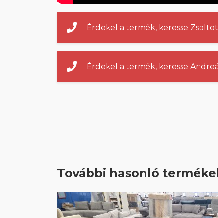
Érdekel a termék, keresse Zsoltot
Érdekel a termék, keresse Andreá
További hasonló terméke