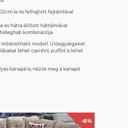
is.
2cm le és felhajtott fejtámlával
 és hátra állított háttámlával
 hideghab kombinációja
n módosítható modell. Ülőegységeket
ábakat lehet cserélni, puffot is lehet
lyes kanapé is, nézze meg a kanapé
-6%