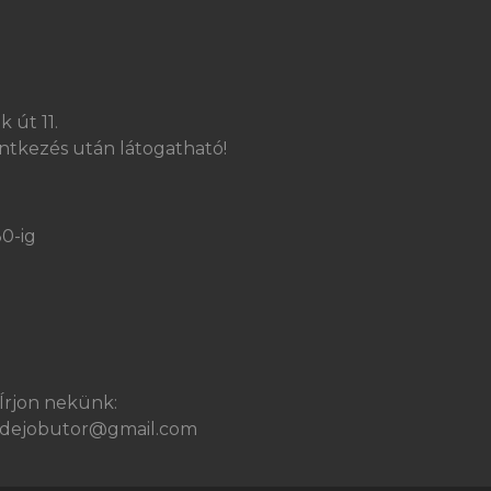
 út 11.
ntkezés után látogatható!
30-ig
Írjon nekünk:
dejobutor@gmail.com