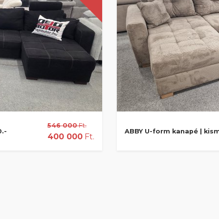
546 000
Ft.
.-
ABBY U-form kanapé | kism
400 000
Ft.