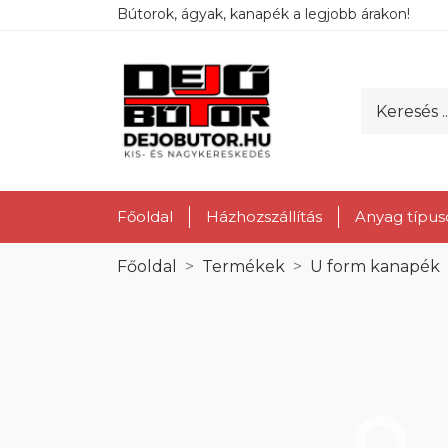
Bútorok, ágyak, kanapék a legjobb árakon!
Főoldal
Házhozszállítás
Anyag típus
Főoldal
Termékek
U form kanapék