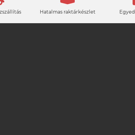
szállítás
Hatalmas raktárkészlet
Egyed