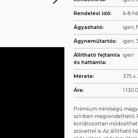
Rendelési idő:
6-8 h
Ágyazható:
igen,
Ágyneműtartós:
igen,
Állítható fejtámla
igen
és háttámla:
Mérete:
375 x
Ára:
1.130.
Prémium minőségű magyar
színben megrendelhető. Rö
korlátozottan módosítható
szövettel is.
Az állítható 