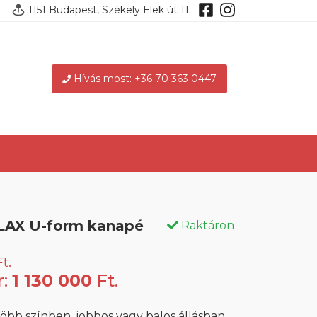
1151 Budapest, Székely Elek út 11.
Hívás most: +36 70 363 0447
AX U-form kanapé
Raktáron
t.
r:
1 130 000
Ft.
több színben, jobbos vagy balos állásban