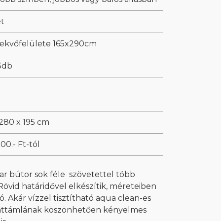
ét
 fekvőfelülete 165x290cm
 3db
 280 x 195 cm
000.- Ft-tól
 bútor sok féle szövetettel több
vid határidővel elkészítik, méreteiben
. Akár vízzel tisztítható aqua clean-es
háttámlának köszönhetően kényelmes