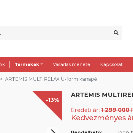
ok
Termékek
Vásárlás menete
Kapcsolat
ARTEMIS MULTIRELAX U-form kanapé
ARTEMIS MULTIREL
-13%
Eredeti ár:
1 299 000
F
Kedvezményes á
Rendelhető:
igen, 