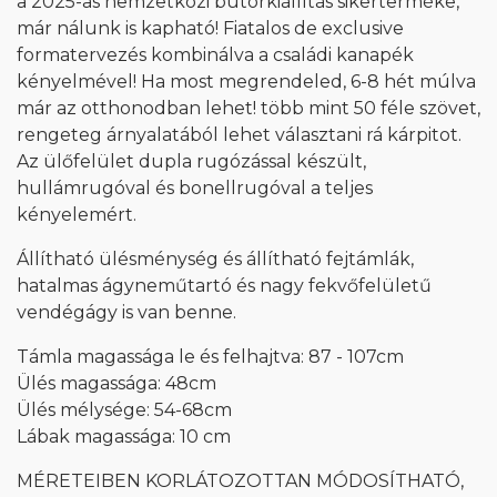
a 2025-as nemzetközi bútorkiállítás sikerterméke,
már nálunk is kapható! Fiatalos de exclusive
formatervezés kombinálva a családi kanapék
kényelmével! Ha most megrendeled, 6-8 hét múlva
már az otthonodban lehet! több mint 50 féle szövet,
rengeteg árnyalatából lehet választani rá kárpitot.
Az ülőfelület dupla rugózással készült,
hullámrugóval és bonellrugóval a teljes
kényelemért.
Állítható ülésménység és állítható fejtámlák,
hatalmas ágyneműtartó és nagy fekvőfelületű
vendégágy is van benne.
Támla magassága le és felhajtva: 87 - 107cm
Ülés magassága: 48cm
Ülés mélysége: 54-68cm
Lábak magassága: 10 cm
MÉRETEIBEN KORLÁTOZOTTAN MÓDOSÍTHATÓ,