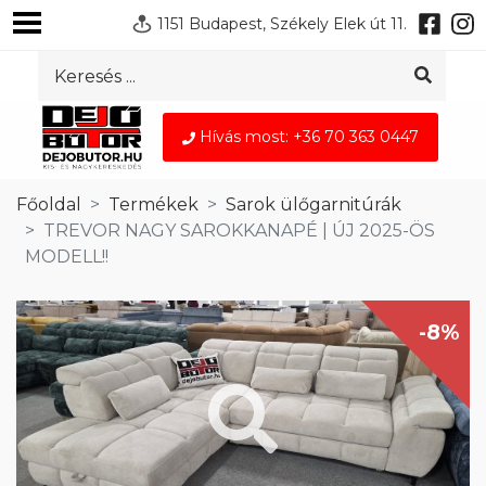
1151 Budapest, Székely Elek út 11.
Hívás most: +36 70 363 0447
Főoldal
Termékek
Sarok ülőgarnitúrák
TREVOR NAGY SAROKKANAPÉ | ÚJ 2025-ÖS
MODELL!!
-8%