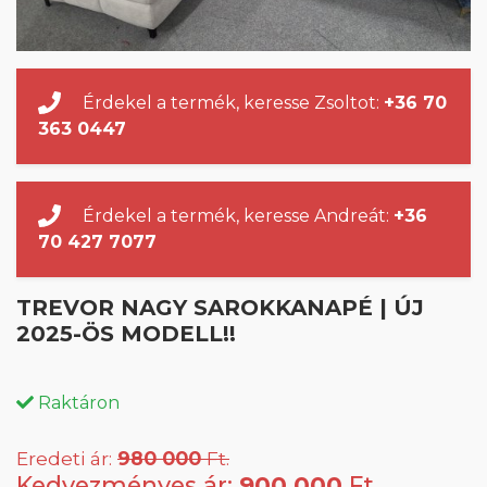
Érdekel a termék, keresse Zsoltot:
+36 70
363 0447
Érdekel a termék, keresse Andreát:
+36
70 427 7077
TREVOR NAGY SAROKKANAPÉ | ÚJ
2025-ÖS MODELL!!
Raktáron
Eredeti ár:
980 000
Ft.
Kedvezményes ár:
900 000
Ft.