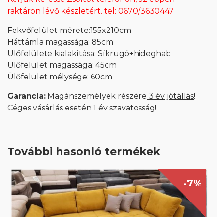
raktáron lévő készletért. tel: 0670/3630447
Fekvőfelület mérete:155x210cm
Háttámla magassága: 85cm
Ülőfelülete kialakítása: Síkrugó+hideghab
Ülőfelület magassága: 45cm
Ülőfelület mélysége: 60cm
Garancia:
Magánszemélyek részére
3 év jótállás
!
Céges vásárlás esetén 1 év szavatosság!
További hasonló termékek
-7%