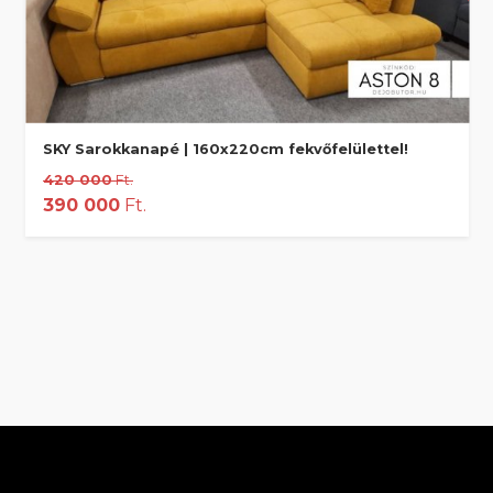
SKY Sarokkanapé | 160x220cm fekvőfelülettel!
420 000
Ft.
390 000
Ft.