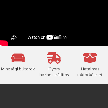
Minőségi bútorok
Gyors
Hatalmas
házhozszállítás
raktárkészlet