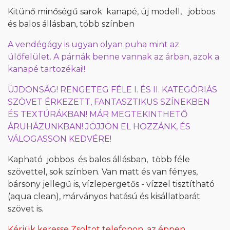
Kitünő minőségű sarok kanapé, új modell, jobbos
és balos állásban, több színben
A vendégágy is ugyan olyan puha mint az
ülőfelület. A párnák benne vannak az árban, azok a
kanapé tartozékai!!
ÚJDONSÁG! RENGETEG FÉLE I. ÉS II. KATEGÓRIÁS
SZÖVET ÉRKEZETT, FANTASZTIKUS SZÍNEKBEN
ÉS TEXTÚRÁKBAN! MÁR MEGTEKINTHETŐ
ÁRUHÁZUNKBAN! JÖJJÖN EL HOZZÁNK, ÉS
VÁLOGASSON KEDVÉRE!
Kapható jobbos és balos állásban, több féle
szövettel, sok színben. Van matt és van fényes,
bársony jellegű is, vízlepergetős - vízzel tisztítható
(aqua clean), márványos hatású és kisállatbarát
szövet is.
Kérjük keresse Zsoltot telefonon, az éppen