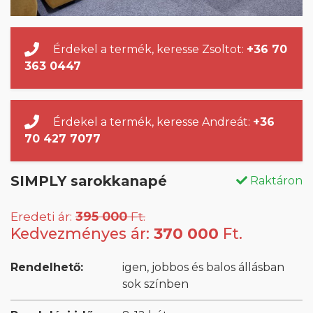
Érdekel a termék, keresse Zsoltot:
+36 70
363 0447
Érdekel a termék, keresse Andreát:
+36
70 427 7077
SIMPLY sarokkanapé
Raktáron
Eredeti ár:
395 000
Ft.
Kedvezményes ár:
370 000
Ft.
Rendelhető:
igen, jobbos és balos állásban
sok színben