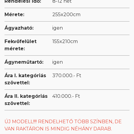
Rendelési idő:
8-12 hét
Mérete:
255x200cm
Ágyazható:
igen
Fekvőfelület
155x210cm
mérete:
Ágyneműtartó:
igen
Ára I. kategóriás
370.000.- Ft
szövettel:
Ára II. kategóriás
410.000.- Ft
szövettel:
ÚJ MODELL!!!! RENDELHETŐ TÖBB SZÍNBEN, DE
VAN RAKTÁRON IS MINDIG NÉHÁNY DARAB.