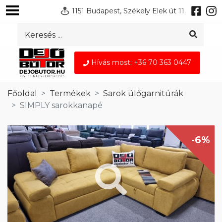
1151 Budapest, Székely Elek út 11.
Hívás most: +36 70 363 0447
Főoldal
Termékek
Sarok ülőgarnitúrák
SIMPLY sarokkanapé
-6%