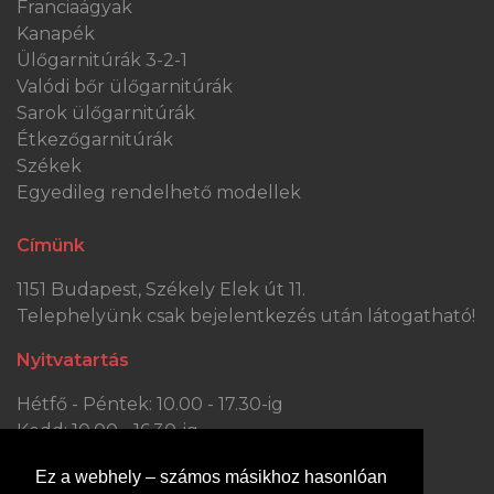
Franciaágyak
Kanapék
Ülőgarnitúrák 3-2-1
Valódi bőr ülőgarnitúrák
Sarok ülőgarnitúrák
Étkezőgarnitúrák
Székek
Egyedileg rendelhető modellek
Címünk
1151 Budapest, Székely Elek út 11.
Telephelyünk csak bejelentkezés után látogatható!
Nyitvatartás
Hétfő - Péntek: 10.00 - 17.30-ig
Kedd: 10.00 - 16.30-ig
Szombat: 10.00 - 13.30-ig
Ez a webhely – számos másikhoz hasonlóan
Vasárnap: ZÁRVA