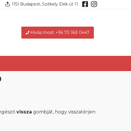
1151 Budapest, Székely Elek út 11.
Hívás most: +36 70 363 0447
ó
öngésző
vissza
gombját, hogy visszatérjen