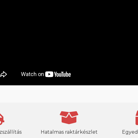
szállítás
Hatalmas raktárkészlet
Egyed