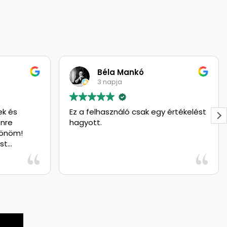
Béla Mankó
3 napja
 és
Ez a felhasználó csak egy értékelést
re
hagyott.
nöm!
! :)