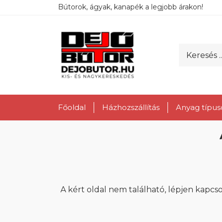
Bútorok, ágyak, kanapék a legjobb árakon!
Főoldal
Házhozszállítás
Anyag típus
A kért oldal nem található, lépjen kapcs