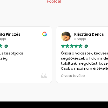
Főoldal
a Pinczés
Krisztina Dencs
ja
3 napja
kiszolgálás,
Óriási a választék, kedvesek
ég.
segítőkészek a fiúk, minden
találtunk megoldást, köszö
Csak a maximum értékelést
adhatom, gondolkodás nélkül
Olvass tovább