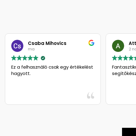
Csaba Mihovics
Attil
ma
2 nap
Ez a felhasználó csak egy értékelést
Fantasztikus 
hagyott.
segítőkészs