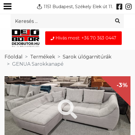
1151 Budapest, Székely Elek út 11.
Hívás most: +36 70 363 0447
Főoldal
Termékek
Sarok ülőgarnitúrák
GENUA Sarokkanapé
-3%