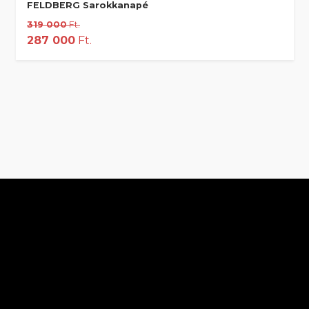
FELDBERG Sarokkanapé
319 000
Ft.
287 000
Ft.