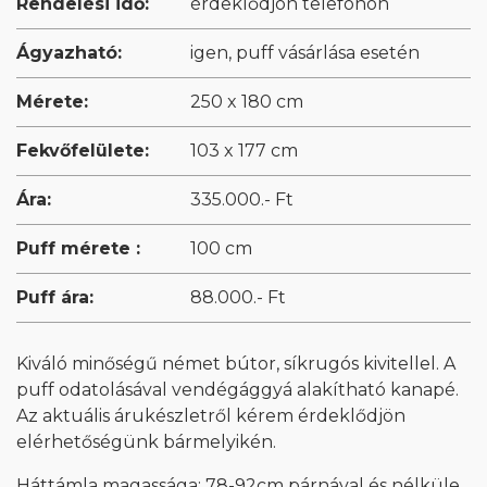
Rendelési idő:
érdeklődjön telefonon
Ágyazható:
igen, puff vásárlása esetén
Mérete:
250 x 180 cm
Fekvőfelülete:
103 x 177 cm
Ára:
335.000.- Ft
Puff mérete :
100 cm
Puff ára:
88.000.- Ft
Kiváló minőségű német bútor, síkrugós kivitellel. A
puff odatolásával vendégággyá alakítható kanapé.
Az aktuális árukészletről kérem érdeklődjön
elérhetőségünk bármelyikén.
Háttámla magassága: 78-92cm párnával és nélküle