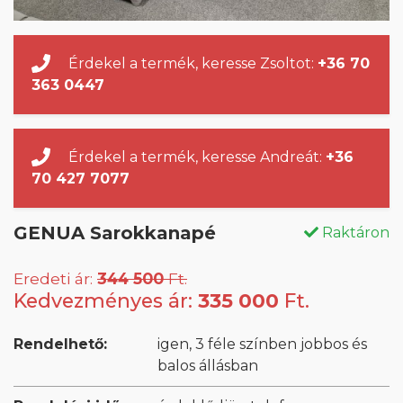
Érdekel a termék, keresse Zsoltot:
+36 70
363 0447
Érdekel a termék, keresse Andreát:
+36
70 427 7077
GENUA Sarokkanapé
Raktáron
Eredeti ár:
344 500
Ft.
Kedvezményes ár:
335 000
Ft.
Rendelhető:
igen, 3 féle színben jobbos és
balos állásban