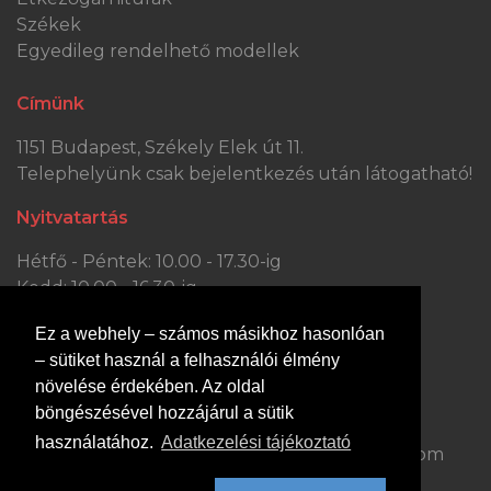
Székek
Egyedileg rendelhető modellek
Címünk
1151 Budapest, Székely Elek út 11.
Telephelyünk csak bejelentkezés után látogatható!
Nyitvatartás
Hétfő - Péntek: 10.00 - 17.30-ig
Kedd: 10.00 - 16.30-ig
Szombat: 10.00 - 13.30-ig
Ez a webhely – számos másikhoz hasonlóan
Vasárnap: ZÁRVA
– sütiket használ a felhasználói élmény
Kapcsolat
növelése érdekében. Az oldal
böngészésével hozzájárul a sütik
Hívjon minket:
Írjon nekünk:
használatához.
Adatkezelési tájékoztató
+36 70 363 0447
dejobutor@gmail.com