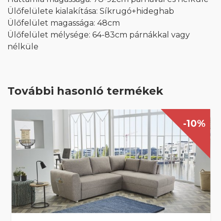
Ülőfelülete kialakítása: Síkrugó+hideghab
Ülőfelület magassága: 48cm
Ülőfelület mélysége: 64-83cm párnákkal vagy
nélküle
További hasonló termékek
-10%