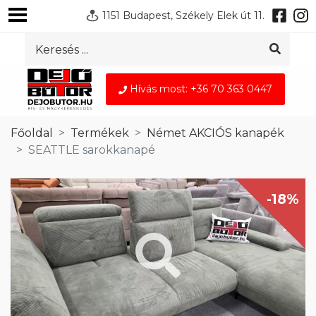
1151 Budapest, Székely Elek út 11.
Hívás most: +36 70 363 0447
Főoldal
Termékek
Német AKCIÓS kanapék
SEATTLE sarokkanapé
-18%