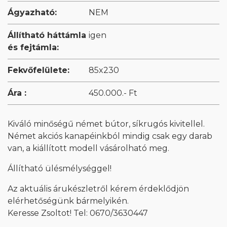
Ágyazható:
NEM
Állítható háttámla
igen
és fejtámla:
Fekvőfelülete:
85x230
Ára :
450.000.- Ft
Kiváló minőségű német bútor, síkrugós kivitellel.
Német akciós kanapéinkból mindig csak egy darab
van, a kiállított modell vásárolható meg.
Állítható ülésmélységgel!
Az aktuális árukészletről kérem érdeklődjön
elérhetőségünk bármelyikén.
Keresse Zsoltot! Tel: 0670/3630447