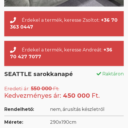
Érdekel a termék, keresse Zsoltot:
+36 70
363 0447
Érdekel a termék, keresse Andreát:
+36
70 427 7077
SEATTLE sarokkanapé
Raktáron
Eredeti ár:
550 000
Ft.
Kedvezményes ár:
450 000
Ft.
Rendelhető:
nem, árusítás készletről
Mérete:
290x190cm