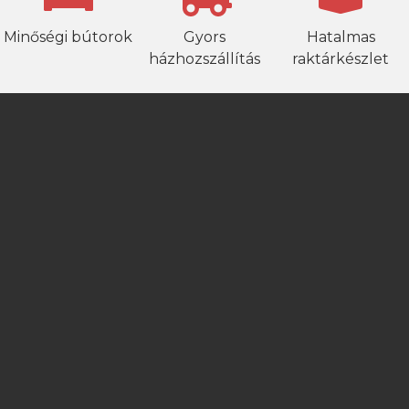
Minőségi bútorok
Gyors
Hatalmas
házhozszállítás
raktárkészlet