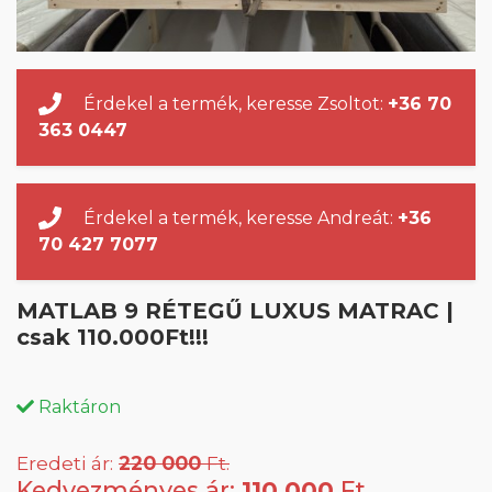
Érdekel a termék, keresse Zsoltot:
+36 70
363 0447
Érdekel a termék, keresse Andreát:
+36
70 427 7077
MATLAB 9 RÉTEGŰ LUXUS MATRAC |
csak 110.000Ft!!!
Raktáron
Eredeti ár:
220 000
Ft.
Kedvezményes ár:
110 000
Ft.