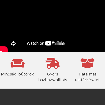
Minőségi bútorok
Gyors
Hatalmas
házhozszállítás
raktárkészlet