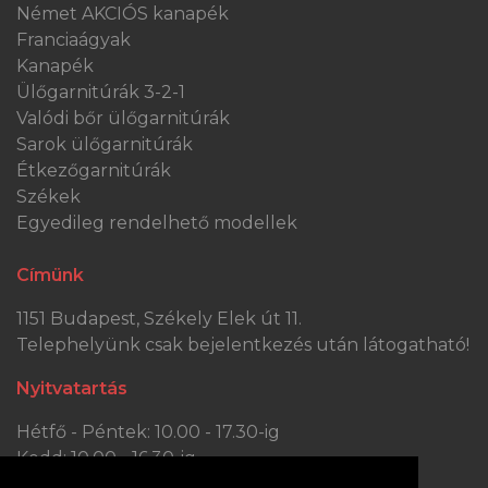
Német AKCIÓS kanapék
Franciaágyak
Kanapék
Ülőgarnitúrák 3-2-1
Valódi bőr ülőgarnitúrák
Sarok ülőgarnitúrák
Étkezőgarnitúrák
Székek
Egyedileg rendelhető modellek
Címünk
1151 Budapest, Székely Elek út 11.
Telephelyünk csak bejelentkezés után látogatható!
Nyitvatartás
Hétfő - Péntek: 10.00 - 17.30-ig
Kedd: 10.00 - 16.30-ig
Szombat: 10.00 - 13.30-ig