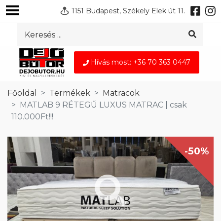
1151 Budapest, Székely Elek út 11.
Hívás most: +36 70 363 0447
Főoldal
Termékek
Matracok
MATLAB 9 RÉTEGŰ LUXUS MATRAC | csak
110.000Ft!!!
-50%