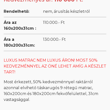
Rendelhető:
nem, árusítás készletről
Ára az
110.000.- Ft
160x200x31cm :
Ára a
130.000.- Ft
180x200x31cm:
LUXUS MATRAC NEM LUXUS ÁRON! MOST 50%
KEDVEZMÉNNYEL AZ ÖNÉ LEHET AMÍG A KÉSZLET
TART!
Most érkezett, 50% kedvezménnyel raktárról
azonnal elvihető táskarugós 9 rétegű matrac,
160x200cm és 180x200cm fekvőfelülettel, 31cm
vastagsággal.