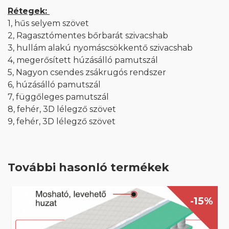
Rétegek:
1, hűs selyem szövet
2, Ragasztómentes bőrbarát szivacshab
3, hullám alakú nyomáscsökkentő szivacshab
4, megerősített húzásálló pamutszál
5, Nagyon csendes zsákrugós rendszer
6, húzásálló pamutszál
7, függőleges pamutszál
8, fehér, 3D lélegző szövet
9, fehér, 3D lélegző szövet
További hasonló termékek
-15%