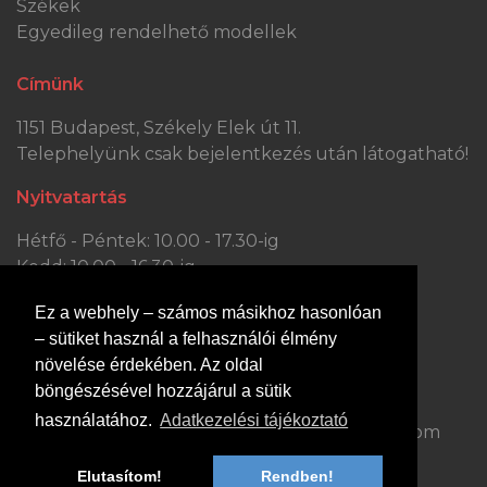
Székek
Egyedileg rendelhető modellek
Címünk
1151 Budapest, Székely Elek út 11.
Telephelyünk csak bejelentkezés után látogatható!
Nyitvatartás
Hétfő - Péntek: 10.00 - 17.30-ig
Kedd: 10.00 - 16.30-ig
Szombat: 10.00 - 13.30-ig
Ez a webhely – számos másikhoz hasonlóan
Vasárnap: ZÁRVA
– sütiket használ a felhasználói élmény
Kapcsolat
növelése érdekében. Az oldal
böngészésével hozzájárul a sütik
Hívjon minket:
Írjon nekünk:
használatához.
Adatkezelési tájékoztató
+36 70 363 0447
dejobutor@gmail.com
Elutasítom!
Rendben!