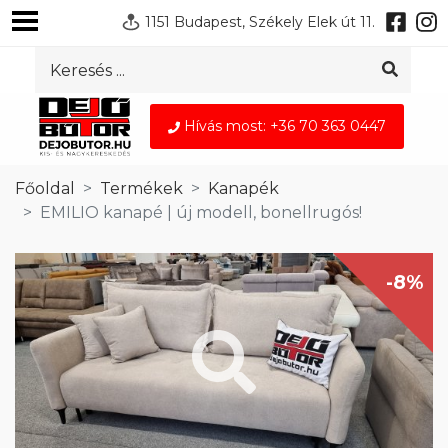
1151 Budapest, Székely Elek út 11.
Hívás most: +36 70 363 0447
Főoldal
Termékek
Kanapék
EMILIO kanapé | új modell, bonellrugós!
-8%