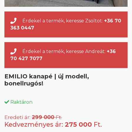
Érdekel a termék, keresse Zsoltot:
+36 70
363 0447
Érdekel a termék, keresse Andreát:
+36
70 427 7077
EMILIO kanapé | új modell,
bonellrugós!
Raktáron
Eredeti ár:
299 000
Ft.
Kedvezményes ár:
275 000
Ft.