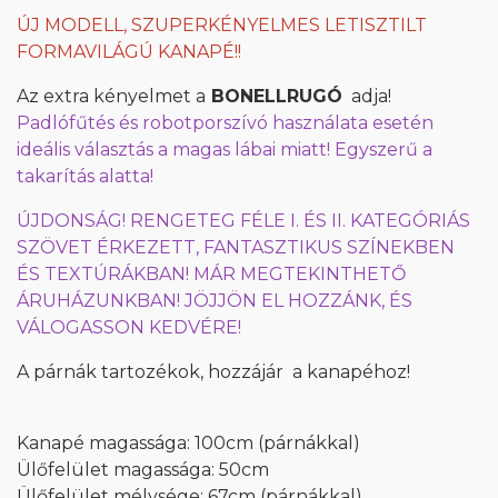
ÚJ MODELL, SZUPERKÉNYELMES LETISZTILT
FORMAVILÁGÚ KANAPÉ!!
Az extra kényelmet a
BONELLRUGÓ
adja!
Padlófűtés és robotporszívó használata esetén
ideális választás a magas lábai miatt! Egyszerű a
takarítás alatta!
ÚJDONSÁG! RENGETEG FÉLE I. ÉS II. KATEGÓRIÁS
SZÖVET ÉRKEZETT, FANTASZTIKUS SZÍNEKBEN
ÉS TEXTÚRÁKBAN! MÁR MEGTEKINTHETŐ
ÁRUHÁZUNKBAN! JÖJJÖN EL HOZZÁNK, ÉS
VÁLOGASSON KEDVÉRE!
A párnák tartozékok, hozzájár a kanapéhoz!
Kanapé magassága: 100cm (párnákkal)
Ülőfelület magassága: 50cm
Ülőfelület mélysége: 67cm (párnákkal)