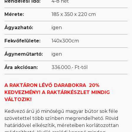
Rendelési idő:
4-8 hét
Mérete:
185 x 350 x 220 cm
Ágyazható:
igen
Fekvőfelülete:
140x300cm
Ágyneműtartó:
igen
Ára akciósan:
336.000.- Ft-tól
A RAKTÁRON LÉVŐ DARABOKRA 20%
KEDVEZMÉNY! A RAKTÁRKÉSZLET MINDIG
VÁLTOZIK!
Kedvező árú jó minőségű magyar bútor sok féle
szövetettel több színben megrendelhető. Rövid
határidővel elkészítik, méreteiben korlátozottan