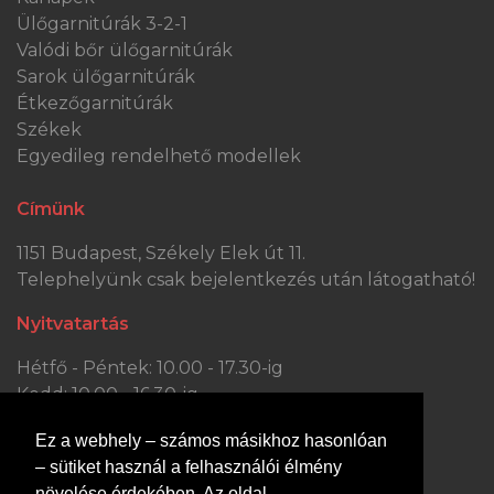
Ülőgarnitúrák 3-2-1
Valódi bőr ülőgarnitúrák
Sarok ülőgarnitúrák
Étkezőgarnitúrák
Székek
Egyedileg rendelhető modellek
Címünk
1151 Budapest, Székely Elek út 11.
Telephelyünk csak bejelentkezés után látogatható!
Nyitvatartás
Hétfő - Péntek: 10.00 - 17.30-ig
Kedd: 10.00 - 16.30-ig
Szombat: 10.00 - 13.30-ig
Ez a webhely – számos másikhoz hasonlóan
Vasárnap: ZÁRVA
– sütiket használ a felhasználói élmény
Kapcsolat
növelése érdekében. Az oldal