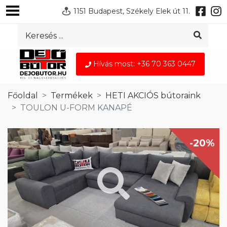
1151 Budapest, Székely Elek út 11.
Hívás most: +36 70 363 0447
Főoldal
Termékek
HETI AKCIÓS bútoraink
TOULON U-FORM KANAPÉ
-20%