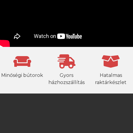
Minőségi bútorok
Gyors
Hatalmas
házhozszállítás
raktárkészlet