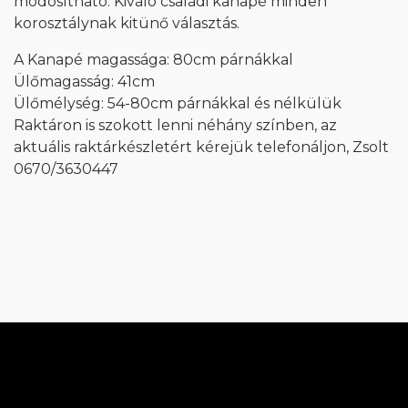
módosítható. Kiváló családi kanapé minden
korosztálynak kitünő választás.
A Kanapé magassága: 80cm párnákkal
Ülőmagasság: 41cm
Ülőmélység: 54-80cm párnákkal és nélkülük
Raktáron is szokott lenni néhány színben, az
aktuális raktárkészletért kérejük telefonáljon, Zsolt
0670/3630447