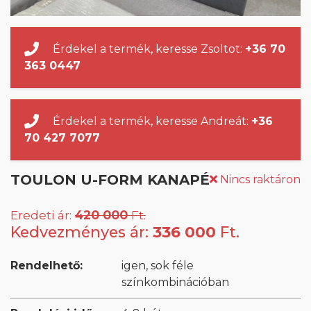
Érdekel a termék, keresse Zsoltot:
+36 70
363 0447
Érdekel a termék, keresse Andreát:
+36
70 427 7077
TOULON U-FORM KANAPÉ
Nincs raktáron
Eredeti ár:
420 000
Ft.
Kedvezményes ár:
336 000
Ft.
Rendelhető:
igen, sok féle
színkombinációban